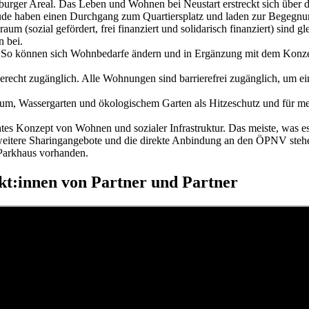
nburger Areal. Das Leben und Wohnen bei Neustart erstreckt sich über d
äude haben einen Durchgang zum Quartiersplatz und laden zur Begegnu
 (sozial gefördert, frei finanziert und solidarisch finanziert) sind g
 bei.
l. So können sich Wohnbedarfe ändern und in Ergänzung mit dem Kon
lgerecht zugänglich. Alle Wohnungen sind barrierefrei zugänglich, um 
trum, Wassergarten und ökologischem Garten als Hitzeschutz und für me
htes Konzept von Wohnen und sozialer Infrastruktur. Das meiste, was es 
weitere Sharingangebote und die direkte Anbindung an den ÖPNV stehe
 Parkhaus vorhanden.
ekt:innen von Partner und Partner
rtner