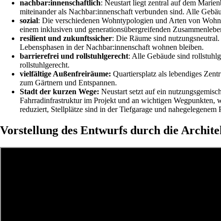
nachbar:innenschaftlich
: Neustart liegt zentral auf dem Marie
miteinander als Nachbar:innenschaft verbunden sind. Alle Geb
sozial
: Die verschiedenen Wohntypologien und Arten von Wohnraum
einem inklusiven und generationsübergreifenden Zusammenleben
resilient und zukunftssicher
: Die Räume sind nutzungsneutra
Lebensphasen in der Nachbar:innenschaft wohnen bleiben.
barrierefrei und rollstuhlgerecht
: Alle Gebäude sind rollstuh
rollstuhlgerecht.
vielfältige Außenfreiräume:
Quartiersplatz als lebendiges Zen
zum Gärtnern und Entspannen.
Stadt der kurzen Wege:
Neustart setzt auf ein nutzungsgemisc
Fahrradinfrastruktur im Projekt und an wichtigen Wegpunkten, 
reduziert, Stellplätze sind in der Tiefgarage und nahegelegenem
Vorstellung des Entwurfs durch die Archit
Vorstellung des Entwurfs durch die Architekt:innen von Partner und Pa