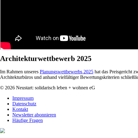
Architekturwettbewerb 2025
Im Rahmen unseres
Planungswettbewerbs 2025
hat das Preisgericht 
Architekturbüros und anhand vielfältiger Bewertungskriterien schließ
© 2026 Neustart: solidarisch leben + wohnen eG
Navigation
Impressum
überspringen
Datenschutz
Kontakt
Newsletter abonnieren
Häufige Fragen