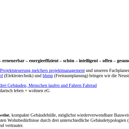
erneuerbar – energieeffizient – schön – intelligent – offen – gesu
Projektsteuerung melchers projektmanagement
und unseren Fachplan
pf
(Elektrotechnik) und
bhmp
(Freiraumplanung) bringen wir die Neusta
lidarisch leben + wohnen eG
weise
, kompakte Gebäudehülle, möglichst wiederverwendbare Bauweis
densten Wohnbedürfnisse durch drei unterschiedliche Gebäudetypologie
nd vertrauter.