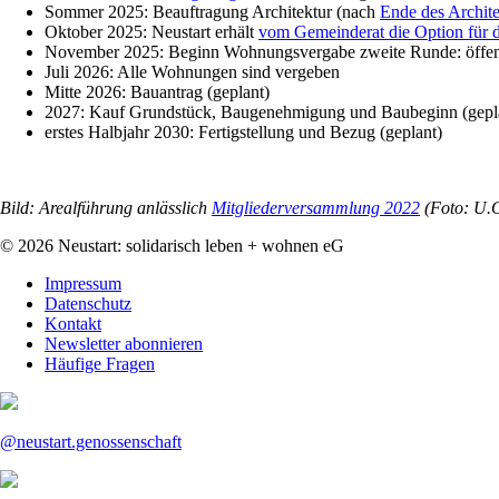
Sommer 2025: Beauftragung Architektur (nach
Ende des Archit
Oktober 2025: Neustart erhält
vom Gemeinderat die Option für 
November 2025: Beginn Wohnungsvergabe zweite Runde: öffen
Juli 2026: Alle Wohnungen sind vergeben
Mitte 2026: Bauantrag (geplant)
2027: Kauf Grundstück, Baugenehmigung und Baubeginn (gepl
erstes Halbjahr 2030: Fertigstellung und Bezug (geplant)
Bild: Arealführung anlässlich
Mitgliederversammlung 2022
(Foto: U.O
© 2026 Neustart: solidarisch leben + wohnen eG
Navigation
Impressum
überspringen
Datenschutz
Kontakt
Newsletter abonnieren
Häufige Fragen
@neustart.genossenschaft