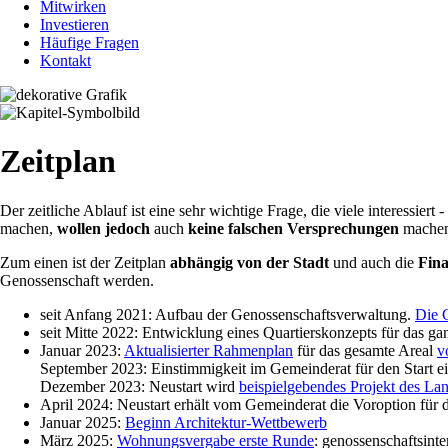
Mitwirken
Investieren
Häufige Fragen
Kontakt
Zeitplan
Der zeitliche Ablauf ist eine sehr wichtige Frage, die viele interess
machen,
wollen jedoch
auch
keine falschen Versprechungen
machen
Zum einen ist der Zeitplan
abhängig von der Stadt
und auch die
Fin
Genossenschaft werden.
seit Anfang 2021: Aufbau der Genossenschaftsverwaltung.
Die 
seit Mitte 2022: Entwicklung eines Quartierskonzepts für das ga
Januar 2023:
Aktualisierter Rahmenplan
für das gesamte Areal
v
September 2023: Einstimmigkeit im Gemeinderat für den Start e
Dezember 2023: Neustart wird
beispielgebendes Projekt des L
April 2024: Neustart erhält vom Gemeinderat die Voroption für
Januar 2025:
Beginn Architektur-Wettbewerb
März 2025:
Wohnungsvergabe erste Runde
: genossenschaftsint