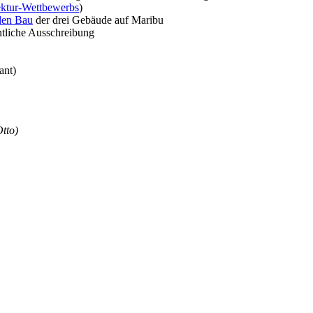
ektur-Wettbewerbs
)
den Bau
der drei Gebäude auf Maribu
tliche Ausschreibung
ant)
tto)