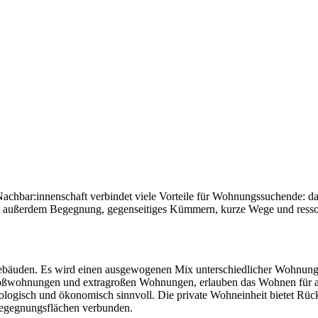
he Nachbar:innenschaft verbindet viele Vorteile für Wohnungssuchende: 
außerdem Begegnung, gegenseitiges Kümmern, kurze Wege und ressou
bäuden. Es wird einen ausgewogenen Mix unterschiedlicher Wohnungst
ßwohnungen und extragroßen Wohnungen, erlauben das Wohnen für all
ökologisch und ökonomisch sinnvoll. Die private Wohneinheit bietet R
 Begegnungsflächen verbunden.