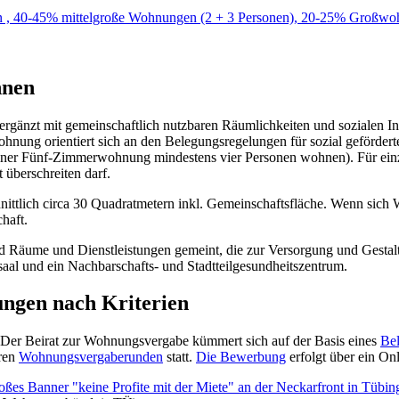
hnen
rgänzt mit gemeinschaftlich nutzbaren Räumlichkeiten und sozialen Inf
ung orientiert sich an den Belegungsregelungen für sozial gefördert
 einer Fünf-Zimmerwohnung mindestens vier Personen wohnen). Für e
 überschreiten darf.
nittlich circa 30 Quadratmetern inkl. Gemeinschaftsfläche. Wenn sich 
haft.
nd Räume und Dienstleistungen gemeint, die zur Versorgung und Gest
tisaal und ein Nachbarschafts- und Stadtteilgesundheitszentrum.
ngen nach Kriterien
n. Der Beirat zur Wohnungsvergabe kümmert sich auf der Basis eines
Be
ren
Wohnungsvergaberunden
statt.
Die Bewerbung
erfolgt über ein On