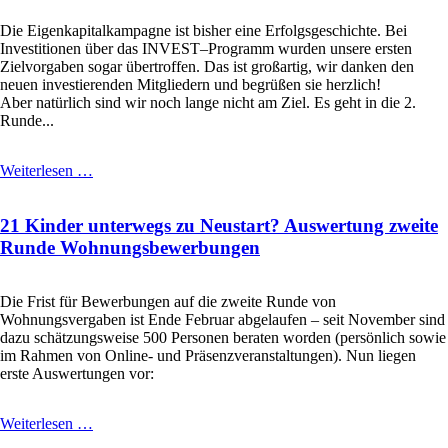
zum
Nachbarschaftsfest
Die Eigenkapitalkampagne ist bisher eine Erfolgsgeschichte. Bei
Investitionen über das INVEST–Programm wurden unsere ersten
Zielvorgaben sogar übertroffen. Das ist großartig, wir danken den
neuen investierenden Mitgliedern und begrüßen sie herzlich!
Aber natürlich sind wir noch lange nicht am Ziel. Es geht in die 2.
Runde...
Das
Weiterlesen …
zweite
Jahr
21 Kinder unterwegs zu Neustart? Auswertung zweite
beim
INVEST
Runde Wohnungsbewerbungen
–
Förderprogramm
ist
Die Frist für Bewerbungen auf die zweite Runde von
bewilligt.
Wohnungsvergaben ist Ende Februar abgelaufen – seit November sind
Ab
dazu schätzungsweise 500 Personen beraten worden (persönlich sowie
jetzt
im Rahmen von Online- und Präsenzveranstaltungen). Nun liegen
können
erste Auswertungen vor:
wieder
Anträge
gestellt
21
Weiterlesen …
werden.
Kinder