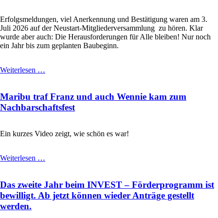
Erfolgsmeldungen, viel Anerkennung und Bestätigung waren am 3.
Juli 2026 auf der Neustart-Mitgliederversammlung zu hören. Klar
wurde aber auch: Die Herausforderungen für Alle bleiben! Nur noch
ein Jahr bis zum geplanten Baubeginn.
Eine
Weiterlesen …
bewegende
Mitgliederversammlung
Maribu traf Franz und auch Wennie kam zum
Nachbarschaftsfest
Ein kurzes Video zeigt, wie schön es war!
Maribu
Weiterlesen …
traf
Franz
Das zweite Jahr beim INVEST – Förderprogramm ist
und
auch
bewilligt. Ab jetzt können wieder Anträge gestellt
Wennie
werden.
kam