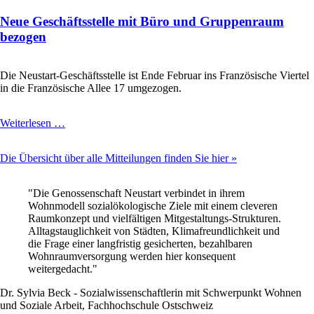
unterwegs
Neue Geschäftsstelle mit Büro und Gruppenraum
zu
Neustart?
bezogen
Auswertung
zweite
Runde
Die Neustart-Geschäftsstelle ist Ende Februar ins Französische Viertel
Wohnungsbewerbungen
in die Französische Allee 17 umgezogen.
Neue
Weiterlesen …
Geschäftsstelle
mit
Die Übersicht über alle Mitteilungen finden Sie hier »
Büro
und
Gruppenraum
"Die Genossenschaft Neustart verbindet in ihrem
bezogen
Wohnmodell sozialökologische Ziele mit einem cleveren
Raumkonzept und vielfältigen Mitgestaltungs-Strukturen.
Alltagstauglichkeit von Städten, Klimafreundlichkeit und
die Frage einer langfristig gesicherten, bezahlbaren
Wohnraumversorgung werden hier konsequent
weitergedacht."
Dr. Sylvia Beck - Sozialwissenschaftlerin mit Schwerpunkt Wohnen
und Soziale Arbeit, Fachhochschule Ostschweiz