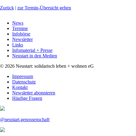
Zurück
|
zur Termin-Übersicht gehen
Navigation
News
überspringen
Termine
Infobörse
Newsletter
Links
Infomaterial + Presse
Neustart in den Medien
© 2026 Neustart: solidarisch leben + wohnen eG
Navigation
Impressum
überspringen
Datenschutz
Kontakt
Newsletter abonnieren
Häufige Fragen
@neustart.genossenschaft