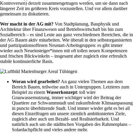
Kontroversen) derzeit zusammengetragen werden, um sie dann nach
längerer Zeit im größeren Kreis vorzustellen. Und vor allem darüber
gemeinsam zu diskutieren.
Wer macht in der AG mit?
Von Stadtplanung, Bauphysik und
Architektur über Finanzwesen und Betriebswirtschaft bis hin zum
Sozialbereich – es sind Leute aus ganz verschiedenen Bereichen, die in
der AG Bauen aktiv mitarbeiten. Wie überall in den selbstorganisierten
und partizipationsoffenen Neustart-Arbeitsgruppen: es gibt immer
wieder auch Neueinsteiger*innen mit oft tollen neuen Kompetenzen
und frischen Blickwinkeln – insgesamt aber zugleich eine erfreulich
stabile kontinuierliche Basis.
Woran wird gearbeitet?
An ganz vielen Themen aus dem
Bereich Bauen, teilweise auch in Untergruppen. Letzteres zum
Beispiel zu einem
Wasserkonzept
: toll wäre
Grauwassernutzung, immer wichtiger wird der Beitrag der
Quartiere zur Schwammstadt und zukunftsfeste Klimaanpassung
in puncto überhitzende Stadt. Und immer wieder geht es bei all
diesen Einzelfragen um unsere ziemlich ambitionierten Ziele,
zugleich aber auch um Bezahl- und Realisierbarkeit. Und
natürlich auch um die städtischen Vorgaben des Rahmenplans –
Solardachpflicht und vieles andere mehr.