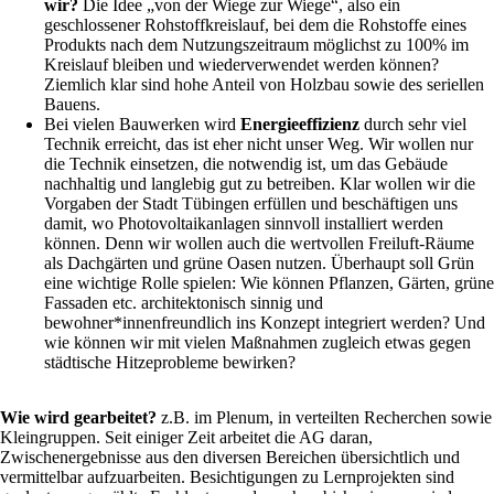
wir?
Die Idee „von der Wiege zur Wiege“, also ein
geschlossener Rohstoffkreislauf, bei dem die Rohstoffe eines
Produkts nach dem Nutzungszeitraum möglichst zu 100% im
Kreislauf bleiben und wiederverwendet werden können?
Ziemlich klar sind hohe Anteil von Holzbau sowie des seriellen
Bauens.
Bei vielen Bauwerken wird
Energieeffizienz
durch sehr viel
Technik erreicht, das ist eher nicht unser Weg. Wir wollen nur
die Technik einsetzen, die notwendig ist, um das Gebäude
nachhaltig und langlebig gut zu betreiben. Klar wollen wir die
Vorgaben der Stadt Tübingen erfüllen und beschäftigen uns
damit, wo Photovoltaikanlagen sinnvoll installiert werden
können. Denn wir wollen auch die wertvollen Freiluft-Räume
als Dachgärten und grüne Oasen nutzen. Überhaupt soll Grün
eine wichtige Rolle spielen: Wie können Pflanzen, Gärten, grüne
Fassaden etc. architektonisch sinnig und
bewohner*innenfreundlich ins Konzept integriert werden? Und
wie können wir mit vielen Maßnahmen zugleich etwas gegen
städtische Hitzeprobleme bewirken?
Wie wird gearbeitet?
z.B. im Plenum, in verteilten Recherchen sowie
Kleingruppen. Seit einiger Zeit arbeitet die AG daran,
Zwischenergebnisse aus den diversen Bereichen übersichtlich und
vermittelbar aufzuarbeiten. Besichtigungen zu Lernprojekten sind