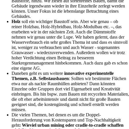
Baustoffe, hinzu. Wir zielen auf sortenreines Bauen, damit die
Gebäude irgendwann wieder in ihre Einzelteile zerlegt werden
können. Unser Fokus ist die lebenslange Betrachtung eines
Gebäudes.
Holz
soll ein wichtiger Baustoff sein. Aber wie genau – ob
reiner Holzbau, Holz-Hybridbau, Holz-Modulbau etc. –, das
erarbeiten wir in der nächsten Zeit. Auch die Dämmstoffe
nehmen wir genau unter die Lupe. Wir haben gelernt, dass der
Wasserverbrauch ein sehr großes Thema ist und dass es sinnvoll
ist, weniger zu verbrauchen und auch Wasser - sogenanntes
Grauwasser - wiederzuverwenden. Außerdem wollen wir trotz
hoher Verdichtung einen Beitrag zu besserem
Starkregenmanagement hinbekommen. Auch dazu gab es schon
eine eigene AG.
Daneben geht es um weitere
innovative experimentelle
Themen, z.B. Selbstausbauen
: Sollten wir bestimmte Flächen
etwa nur als nackte Raumhüllen anbieten? Dann könnten
Einzelne oder Gruppen dort viel Eigenarbeit und Kreativität
einbringen. Bis hin bspw. zum Bauen mit recycelten Materialien,
die oft eher arbeitsintensiv und damit nicht für große Bauten
geeignet sind, die kostengünstig und schnell erstellt werden
müssen.
Die vielen Themen, bei denen es um die Doppel-
Herausforderung von Kostensparen und Top-Nachhaltigkeit
geht
: Wieviel urban mining oder cradle-to-cradle schaffen