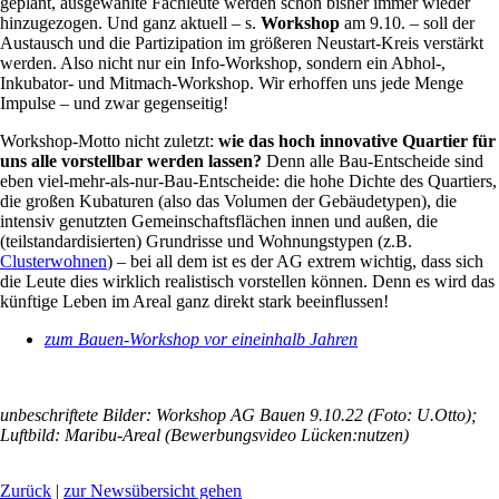
geplant, ausgewählte Fachleute werden schon bisher immer wieder
hinzugezogen. Und ganz aktuell – s.
Workshop
am 9.10. – soll der
Austausch und die Partizipation im größeren Neustart-Kreis verstärkt
werden. Also nicht nur ein Info-Workshop, sondern ein Abhol-,
Inkubator- und Mitmach-Workshop. Wir erhoffen uns jede Menge
Impulse – und zwar gegenseitig!
Workshop-Motto nicht zuletzt:
wie das hoch innovative Quartier für
uns alle vorstellbar werden lassen?
Denn alle Bau-Entscheide sind
eben viel-mehr-als-nur-Bau-Entscheide: die hohe Dichte des Quartiers,
die großen Kubaturen (also das Volumen der Gebäudetypen), die
intensiv genutzten Gemeinschaftsflächen innen und außen, die
(teilstandardisierten) Grundrisse und Wohnungstypen (z.B.
Clusterwohnen
) – bei all dem ist es der AG extrem wichtig, dass sich
die Leute dies wirklich realistisch vorstellen können. Denn es wird das
künftige Leben im Areal ganz direkt stark beeinflussen!
zum Bauen-Workshop vor eineinhalb Jahren
unbeschriftete Bilder: Workshop AG Bauen 9.10.22 (Foto: U.Otto);
Luftbild: Maribu-Areal (Bewerbungsvideo Lücken:nutzen)
Zurück
|
zur Newsübersicht gehen